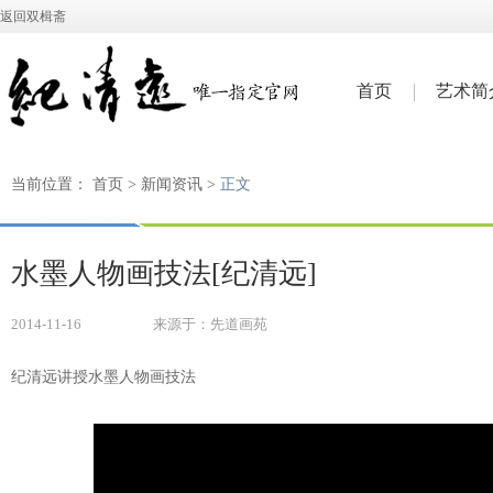
返回双楫斋
首页
艺术简
当前位置：
首页
>
新闻资讯
>
正文
水墨人物画技法[纪清远]
2014-11-16
来源于：先道画苑
纪清远讲授
水墨人物画技法